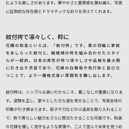
むような美しさがあります。華やかさと重厚感を兼ね備え、写真
に圧倒的な存在感とドラマチックな彩りを添えてくれます。
紋付袴で凛々しく、粋に
花婿の和装といえば、「紋付袴」です。黒の羽織に家紋
をあしらった紋付と、縞模様の袴を組み合わせたスタイ
ルが一般的。日本の男性が持つ凛々しさや品格を最大限
に引き出す衣装であり、花嫁の白無垢や色打掛と並び立
つことで、より一層格式高い雰囲気を醸し出します。
紋付袴は、シンプルな装いだからこそ、着こなしが重要になりま
す。姿勢を正し、堂々とした立ち姿を見せることで、写真全体の
印象が引き締まります。扇子や刀などの小道具を取り入れること
で、粋で男らしい魅力をさらに際立たせることも可能です。和装
の花嫁を優しく見守るような表情や、二人で並んで未来を見つめ