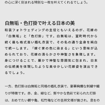
の心に深く刻まれる特別な一枚を叶えてくれるでしょう。
白無垢・色打掛で叶える日本の美
和装フォトウェディングの主役ともいえるのが、花嫁の
「白無垢」と「色打掛」です。白無垢は、室町時代から
続く最も格式高い婚礼衣装で、その名の通り全身を純白
で統一します。「嫁ぐ家の色に染まる」という意味が込
められており、花嫁の清らかさや神聖さを象徴します。
身につけることで、厳かで神聖な雰囲気に包まれ、日本
の伝統美を体現したような奥ゆかしい花嫁姿を演出でき
るでしょう。
一方、色打掛は白無垢と同格の婚礼衣装で、豪華絢爛な刺繍や織
りが特徴です。赤、金、緑など、鮮やかな色彩で彩られた打掛
は、おめでたい鶴や亀、松竹梅などの吉祥文様が施され、息をの