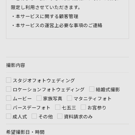
限定し利用させていただきます。
・本サービスに関する顧客管理
・本サービスの運営上必要な事項のご連絡
＜個人情報の提供について＞
当社ではお客様の同意を得た場合または法令に定め
られた場合を除き、
撮影内容
取得した個人情報を第三者に提供することはいたし
ません。
スタジオフォトウェディング
ロケーションフォトウェディング
結婚式撮影
＜個人情報の委託について＞
ムービー
家族写真
マタニティフォト
当社では、利用目的の達成に必要な範囲において、
バースデーフォト
七五三
お宮参り
個人情報を外部に委託する場合があります。
成人式
その他
資料請求のみ
これらの委託先に対しては個人情報保護契約等の措
希望撮影日・時間
置をとり、適切な監督を行います。