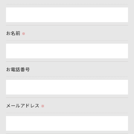
＜個人情報の安全管理＞
当社では、個人情報の漏洩等がなされないよう、適
お名前
切に安全管理対策を実施します。
※
＜個人情報を与えなかった場合に生じる結果＞
必要な情報を頂けない場合は、それに対応した当社
お電話番号
のサービスをご提供できない場合がございますので
予めご了承ください。
＜個人情報の開示･訂正・削除･利用停止の手続につ
メールアドレス
いて＞
※
当社では、お客様の個人情報の開示･訂正･削除・利
用停止の手続を定めさせて頂いております。
ご本人である事を確認のうえ、対応させて頂きま