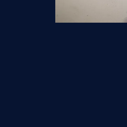
洋装スタジオ撮影
撮影エリア：Soleil -ソレイユ-
< 前の写真